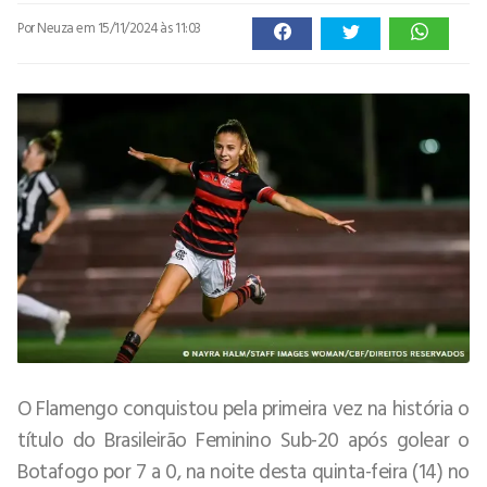
Por Neuza
em 15/11/2024 às 11:03
O Flamengo conquistou pela primeira vez na história o
título do Brasileirão Feminino Sub-20 após golear o
Botafogo por 7 a 0, na noite desta quinta-feira (14) no