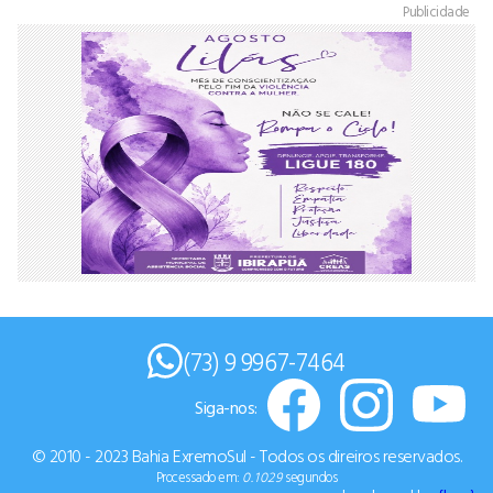
Publicidade
(73) 9 9967-7464
Siga-nos:
© 2010 - 2023 Bahia ExremoSul - Todos os direiros reservados.
Processado em:
0.1029
segundos