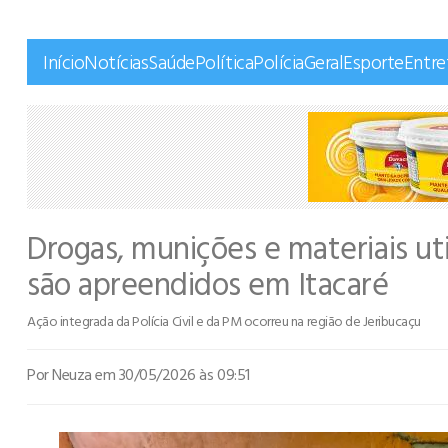
Início
Notícias
Saúde
Política
Polícia
Geral
Esporte
Entr
Drogas, munições e materiais ut
são apreendidos em Itacaré
Ação integrada da Polícia Civil e da PM ocorreu na região de Jeribucaçu
Por Neuza
em 30/05/2026 às 09:51