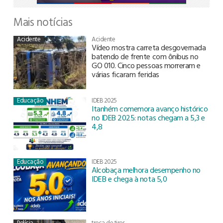
Mais notícias
Acidente
Acidente
Vídeo mostra carreta desgovernada
batendo de frente com ônibus no
GO 010. Cinco pessoas morreram e
várias ficaram feridas
Educação
IDEB 2025
Itanhém comemora avanço histórico
no IDEB 2025: notas chegam a 5,3 e
4,8
Educação
IDEB 2025
Alcobaça melhora desempenho no
IDEB e chega à nota 5,0
Polícia
troca de tiros