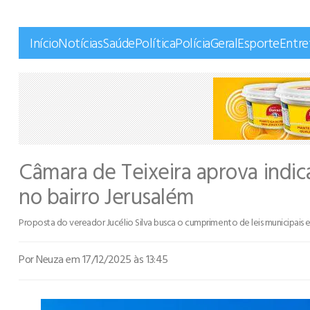
Início
Notícias
Saúde
Política
Polícia
Geral
Esporte
Entr
Câmara de Teixeira aprova indica
no bairro Jerusalém
Proposta do vereador Jucélio Silva busca o cumprimento de leis municipais e 
Por Neuza
em 17/12/2025 às 13:45