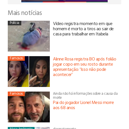
Mais notícias
Polícia
Vídeo registra momento em que
homem é morto a tiros ao sair de
casa para trabalhar em Itabela
Famosos
Alinne Rosa registra BO após folião
jogar copo em seu rosto durante
apresentação: 'Isso não pode
acontecer'
Famosos
Ainda não há informações sobre a causa da
morte
Pai do jogador Lionel Messi morre
aos 68 anos
Meio Ambiente
desmatamento