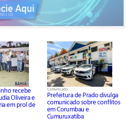
zinho recebe
Comunicado
Prefeitura de Prado divulga
dia Oliveira e
comunicado sobre conflitos
ria em prol de
em Corumbau e
Cumuruxatiba