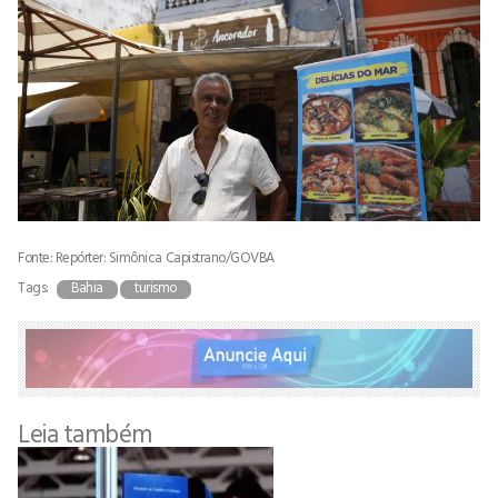
Fonte: Repórter: Simônica Capistrano/GOVBA
Tags:
Bahia
turismo
Leia também