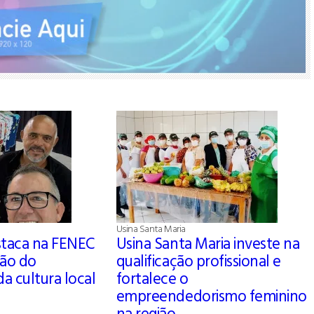
Usina Santa Maria
staca na FENEC
Usina Santa Maria investe na
ção do
qualificação profissional e
a cultura local
fortalece o
empreendedorismo feminino
na região