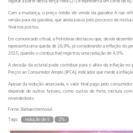
vigorar a partir desta terça-feira (27) e representa um corte de R$ 0
Com a mudança, o preço médio de venda da gasolina A nas refina
versão pura da gasolina, que ainda passa pelo processo de mistur
final nos postos.
Em comunicado oficial, a Petrobras destacou que, desde dezembro
representa uma queda de 26,9%, já considerando a inflação do per
2025, quando o combustível registrou uma redução de 4,9%.
A decisão da estatal pode contribuir para o alívio da inflação no
Preços ao Consumidor Amplo (IPCA), indicador que mede a inflação 
Apesar da redução anunciada, o valor final pago pelo consumidor
depende de outros fatores, como custos de frete, mistura com e
revendedores.
Fonte: Bahiaextremosul
Tags:
redução de 5
2%