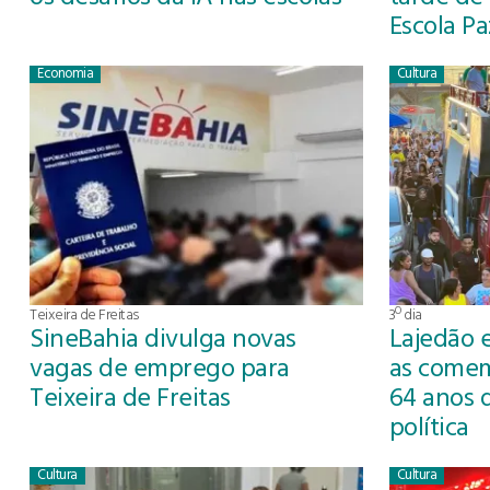
Escola P
Economia
Cultura
Teixeira de Freitas
3º dia
SineBahia divulga novas
Lajedão 
vagas de emprego para
as comem
Teixeira de Freitas
64 anos 
política
Cultura
Cultura