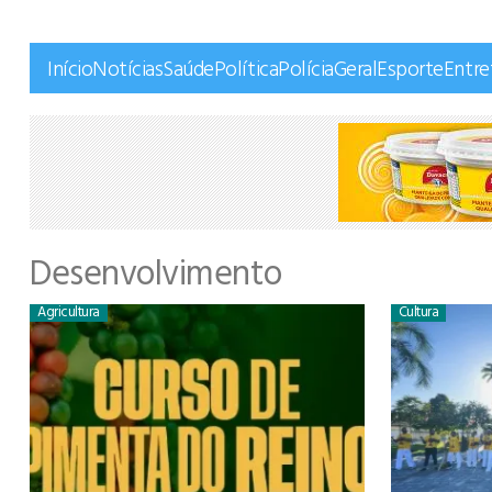
Início
Notícias
Saúde
Política
Polícia
Geral
Esporte
Entr
Desenvolvimento
Agricultura
Cultura