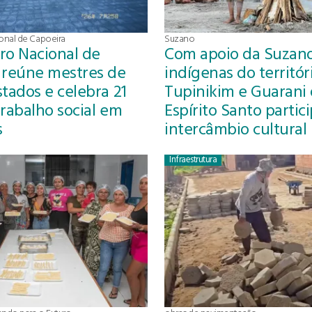
ional de Capoeira
Suzano
tro Nacional de
Com apoio da Suzano
 reúne mestres de
indígenas do territór
tados e celebra 21
Tupinikim e Guarani
trabalho social em
Espírito Santo parti
s
intercâmbio cultural
Infraestrutura