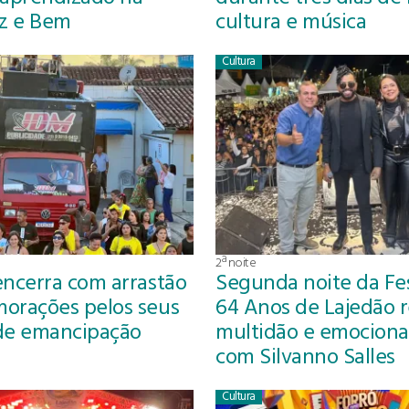
az e Bem
cultura e música
Cultura
2ª noite
encerra com arrastão
Segunda noite da Fe
orações pelos seus
64 Anos de Lajedão 
de emancipação
multidão e emociona
com Silvanno Salles
Cultura