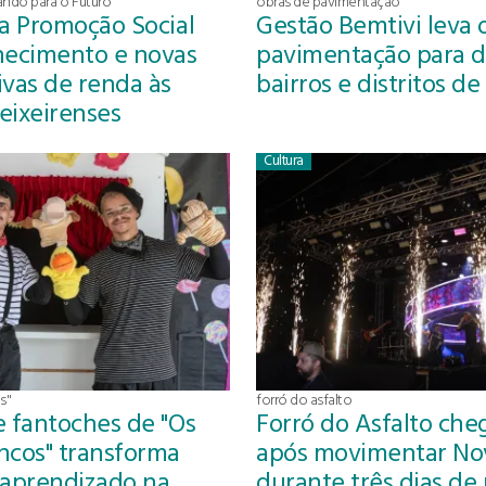
ndo para o Futuro
obras de pavimentação
da Promoção Social
Gestão Bemtivi leva 
hecimento e novas
pavimentação para d
ivas de renda às
bairros e distritos d
teixeirenses
Cultura
s"
forró do asfalto
e fantoches de "Os
Forró do Asfalto che
ncos" transforma
após movimentar No
 aprendizado na
durante três dias de