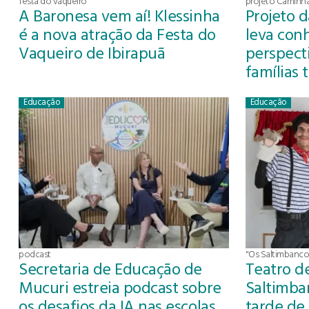
festa do vaqueiro
projeto Caminha
A Baronesa vem aí! Klessinha
Projeto 
é a nova atração da Festa do
leva con
Vaqueiro de Ibirapuã
perspect
famílias 
Educação
Educação
podcast
"Os Saltimbanco
Secretaria de Educação de
Teatro d
Mucuri estreia podcast sobre
Saltimba
os desafios da IA nas escolas
tarde de