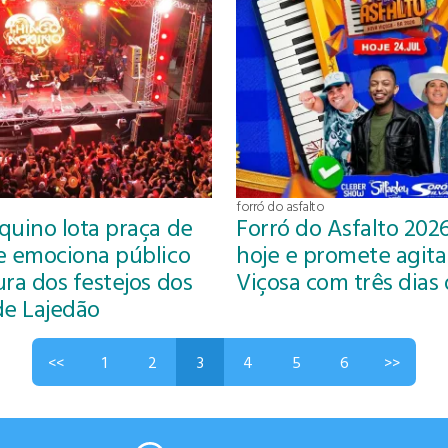
forró do asfalto
quino lota praça de
Forró do Asfalto 20
e emociona público
hoje e promete agita
ra dos festejos dos
Viçosa com três dias 
de Lajedão
<<
1
2
3
4
5
6
>>