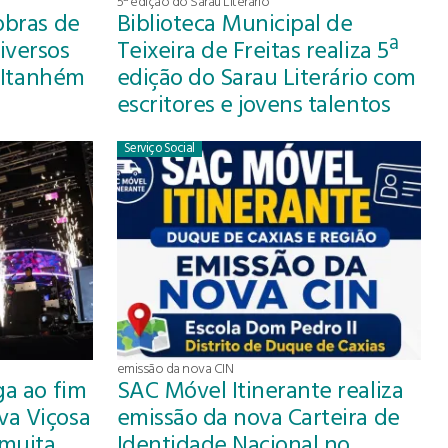
5ª edição do Sarau Literário
obras de
Biblioteca Municipal de
iversos
Teixeira de Freitas realiza 5ª
e Itanhém
edição do Sarau Literário com
escritores e jovens talentos
Serviço Social
emissão da nova CIN
ga ao fim
SAC Móvel Itinerante realiza
va Viçosa
emissão da nova Carteira de
 muita
Identidade Nacional no