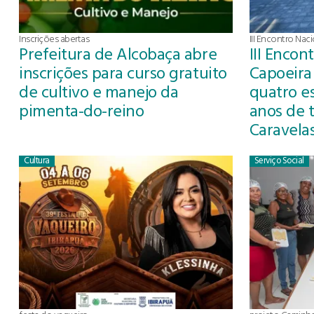
Inscrições abertas
III Encontro Nac
Prefeitura de Alcobaça abre
III Encon
inscrições para curso gratuito
Capoeira
de cultivo e manejo da
quatro es
pimenta-do-reino
anos de 
Caravela
Cultura
Serviço Social