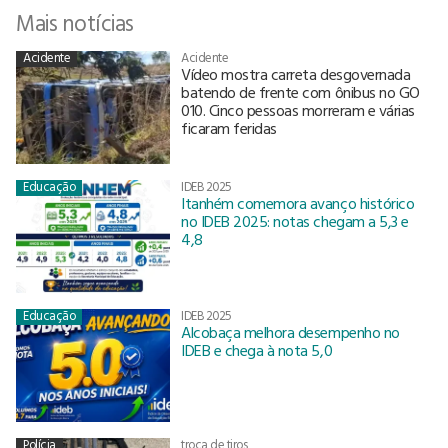
Mais notícias
Acidente
Acidente
Vídeo mostra carreta desgovernada
batendo de frente com ônibus no GO
010. Cinco pessoas morreram e várias
ficaram feridas
Educação
IDEB 2025
Itanhém comemora avanço histórico
no IDEB 2025: notas chegam a 5,3 e
4,8
Educação
IDEB 2025
Alcobaça melhora desempenho no
IDEB e chega à nota 5,0
Polícia
troca de tiros