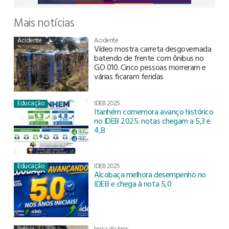
Mais notícias
Acidente
Acidente
Vídeo mostra carreta desgovernada
batendo de frente com ônibus no
GO 010. Cinco pessoas morreram e
várias ficaram feridas
Educação
IDEB 2025
Itanhém comemora avanço histórico
no IDEB 2025: notas chegam a 5,3 e
4,8
Educação
IDEB 2025
Alcobaça melhora desempenho no
IDEB e chega à nota 5,0
Polícia
troca de tiros