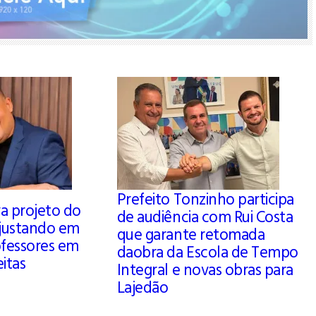
Prefeito Tonzinho participa
a projeto do
de audiência com Rui Costa
ajustando em
que garante retomada
ofessores em
daobra da Escola de Tempo
eitas
Integral e novas obras para
Lajedão