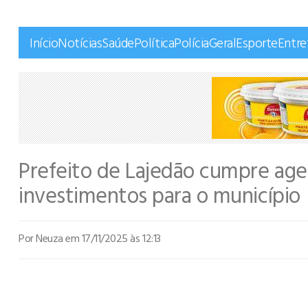
Início
Notícias
Saúde
Política
Polícia
Geral
Esporte
Entr
Prefeito de Lajedão cumpre age
investimentos para o município
Por Neuza
em 17/11/2025 às 12:13