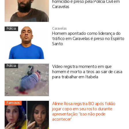
homicídio é preso pela Polícia Civil em
Caravelas
Polícia
Caravelas
Homem apontado como liderança do
tráfico em Caravelas é preso no Espírito
Santo
Polícia
Vídeo registra momento em que
homem é morto a tiros ao sair de casa
para trabalhar em Itabela
Famosos
Alinne Rosa registra BO após folião
jogar copo em seu rosto durante
apresentação: 'Isso não pode
acontecer'