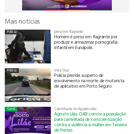
Mais notícias
Polícia
preso em flagrante
Homem é preso em flagrante por
produzir e armazenar pornografia
infantil em Eunápolis
Polícia
Vera Cruz
Polícia prende suspeito de
envolvimento na morte de motorista
de aplicativo em Porto Seguro
Geral
Caminhada do Agosto Lilás
Agosto Lilás: OAB convoca população
para caminhada de conscientização
contra a violência à mulher em Teixeira
de Freitas