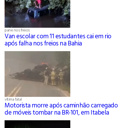
pane nos freios
Van escolar com 11 estudantes cai em rio
após falha nos freios na Bahia
vítima fatal
Motorista morre após caminhão carregado
de móveis tombar na BR-101, em Itabela