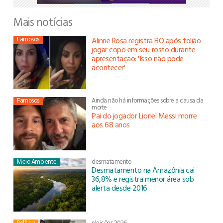
Mais notícias
Famosos
Alinne Rosa registra BO após folião
jogar copo em seu rosto durante
apresentação: 'Isso não pode
acontecer'
Famosos
Ainda não há informações sobre a causa da
morte
Pai do jogador Lionel Messi morre
aos 68 anos
Meio Ambiente
desmatamento
Desmatamento na Amazônia cai
36,8% e registra menor área sob
alerta desde 2016
Política
eleições 2026