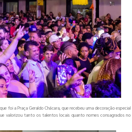
aque foi a Praça Geraldo Chácara, que recebeu uma decoração especial
que valorizou tanto os talentos locais quanto nomes consagrados no