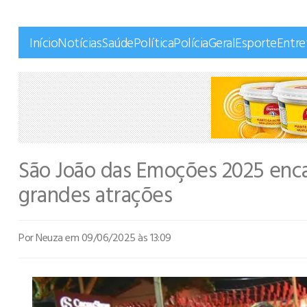
Início
Notícias
Saúde
Política
Polícia
Geral
Esporte
Entr
São João das Emoções 2025 encan
grandes atrações
Por Neuza
em 09/06/2025 às 13:09