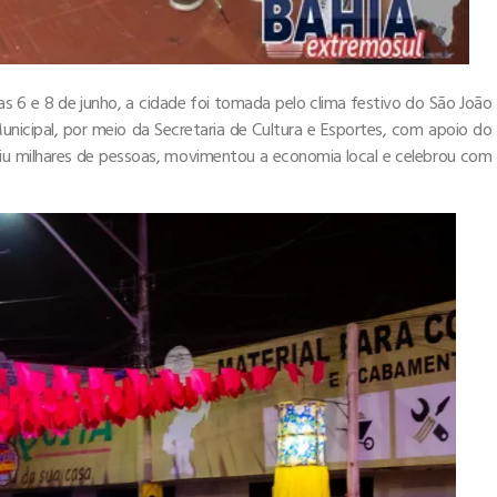
ias 6 e 8 de junho, a cidade foi tomada pelo clima festivo do São João
icipal, por meio da Secretaria de Cultura e Esportes, com apoio do
iu milhares de pessoas, movimentou a economia local e celebrou com