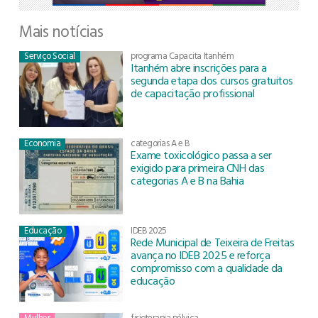
Mais notícias
Serviço Social
programa Capacita Itanhém
Itanhém abre inscrições para a
segunda etapa dos cursos gratuitos
de capacitação profissional
Economia
categorias A e B
Exame toxicológico passa a ser
exigido para primeira CNH das
categorias A e B na Bahia
Educação
IDEB 2025
Rede Municipal de Teixeira de Freitas
avança no IDEB 2025 e reforça
compromisso com a qualidade da
educação
Mulher
fisioterapia pélvica