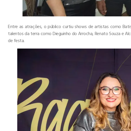
Entre as atrações, o público curtiu shows de artistas como Bat
talentos da terra como Dieguinho do Arrocha, Renato Souza e Al
de festa.