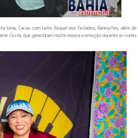
ista Lima, Cacau com Leite, Raquel dos Teclados, Raneychas, além de
cemir Costa, que garantiram muita música e emoção durante as noites