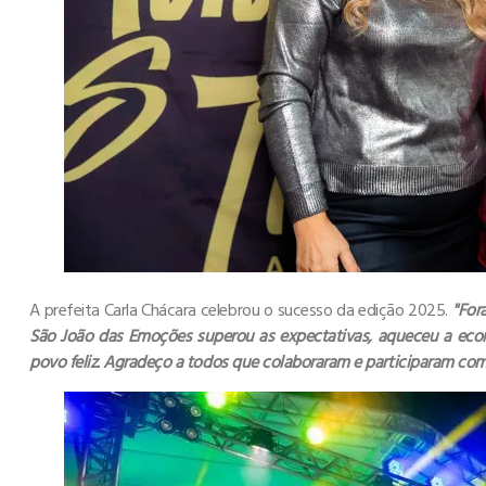
A prefeita Carla Chácara celebrou o sucesso da edição 2025.
"For
São João das Emoções superou as expectativas, aqueceu a econ
povo feliz. Agradeço a todos que colaboraram e participaram com