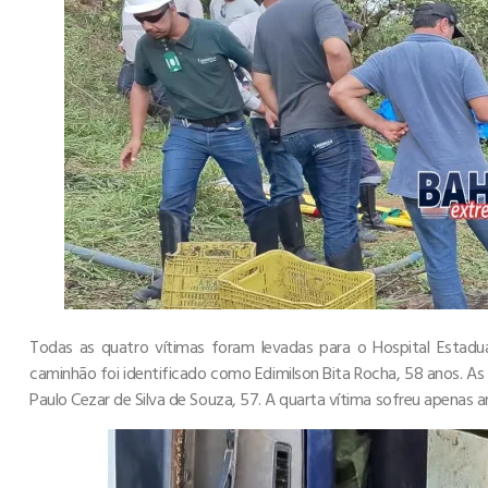
Todas as quatro vítimas foram levadas para o Hospital Estadua
caminhão foi identificado como Edimilson Bita Rocha, 58 anos. As
Paulo Cezar de Silva de Souza, 57. A quarta vítima sofreu apenas a