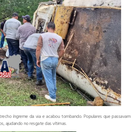
 trecho íngreme da via e acabou tombando. Populares que passavam
s, ajudando no resgate das vítimas.