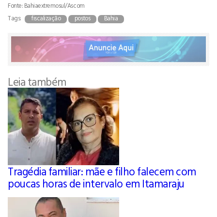
Fonte: Bahiaextremosul/Ascom
Tags:
fiscalização
postos
Bahia
Leia também
Tragédia familiar: mãe e filho falecem com
poucas horas de intervalo em Itamaraju