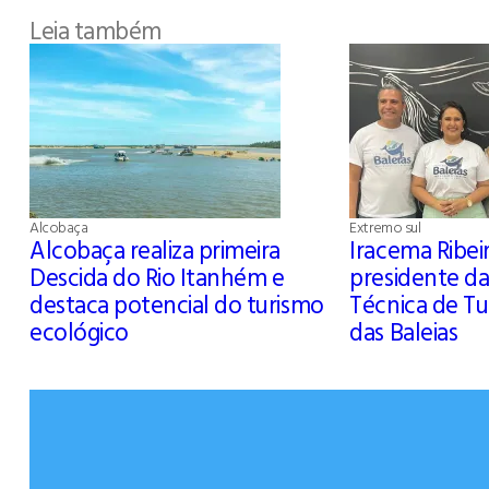
Leia também
Alcobaça
Extremo sul
Alcobaça realiza primeira
Iracema Ribeir
Descida do Rio Itanhém e
presidente d
destaca potencial do turismo
Técnica de Tu
ecológico
das Baleias