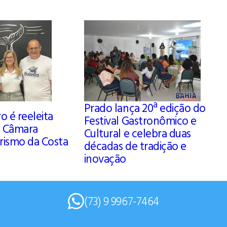
Prado lança 20ª edição do
o é reeleita
Festival Gastronômico e
a Câmara
Cultural e celebra duas
rismo da Costa
décadas de tradição e
inovação
(73) 9 9967-7464