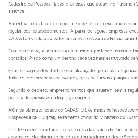
Cadastro de Pessoas Físicas e Jurídicas que atuam no Turismo (
turística.
A medida foi estabelecida por meio de decreto executivo munici
regular dos estabelecimentos. A partir de agora, empresas enq
CADASTUR válido para obter ou renovar o Alvará de Funcionament
Com a iniciativa, a administração municipal pretende ampliar a fo
consolidar Prado como um destino cada vez mais estruturado dent
Entre os segmentos diretamente alcançados pela nova exigência 
turístico, organizadoras de eventos, guias de turismo, parques te
Segundo o decreto, empreendimentos que atuarem sem a regulari
penalidades previstas na legislação vigente.
Além da obrigatoriedade do CADASTUR, os meios de hospedagem t
Hóspedes (FNRH Digital), ferramenta oficial do Ministério do Turis
O sistema registra informações de entrada e saída dos hóspedes
estatístico, planejamento do setor e fortalecimento das ações de s