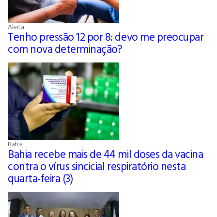
Alerta
Tenho pressão 12 por 8: devo me preocupar
com nova determinação?
Bahia
Bahia recebe mais de 44 mil doses da vacina
contra o vírus sincicial respiratório nesta
quarta-feira (3)