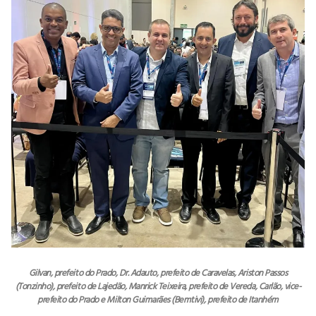
Gilvan, prefeito do Prado, Dr. Adauto, prefeito de Caravelas, Ariston Passos
(Tonzinho), prefeito de Lajedão, Manrick Teixeira, prefeito de Vereda, Carlão, vice-
prefeito do Prado e Milton Guimarães (Bemtivi), prefeito de Itanhém