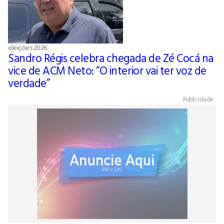
eleições 2026
Sandro Régis celebra chegada de Zé Cocá na
vice de ACM Neto: “O interior vai ter voz de
verdade”
Publicidade