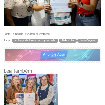
Fonte: Fernanda Silva/Bahiaextremosul
Tags:
entrega de títulos de propriedade
Bela Vista
Nova Viçosa
Leia também