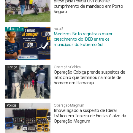
preso pela Polícia Civil durante
cumprimento de mandado em Porto
Seguro
Educação
nota 5
Medeiros Neto registra o maior
crescimento do IDEB entre os
municípios do Extremo Sul
Justiça
Operação Cobiça
Operação Cobiça prende suspeitos de
latrocínio que terminou na morte de
homem em Itamaraju
Polícia
Operação Magnum
Imóvel ligado a suspeito de liderar
tráfico em Teixeira de Freitas é alvo da
Operação Magnum