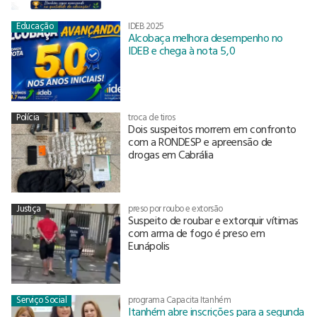
Educação
IDEB 2025
Alcobaça melhora desempenho no
IDEB e chega à nota 5,0
Polícia
troca de tiros
Dois suspeitos morrem em confronto
com a RONDESP e apreensão de
drogas em Cabrália
Justiça
preso por roubo e extorsão
Suspeito de roubar e extorquir vítimas
com arma de fogo é preso em
Eunápolis
Serviço Social
programa Capacita Itanhém
Itanhém abre inscrições para a segunda