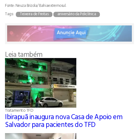
Fonte: Neuza Brizola/ Bahiaextremosul.
Tags:
Teixeira de Freitas
aniversário da Policlínica
Leia também
Tratamento TFD
Ibirapuã inaugura nova Casa de Apoio em
Salvador para pacientes do TFD