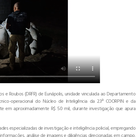
urtos e Roubos (DRFR) de Eunápolis, unidade vinculada ao Departamento
écnico-operacional do Núcleo de Inteligência da 23ª COORPIN e da
ente em aproximadamente R$ 50 mil, durante investigação que apura
ades especializadas de investigação e inteligência policial, empregando
nformações, análise de imagens e diligências direcionadas em campo.