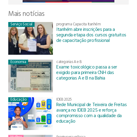
Mais notícias
Serviço Social
programa Capacita Itanhém
Itanhém abre inscrições para a
segunda etapa dos cursos gratuitos
de capacitação profissional
Economia
categorias A e B
Exame toxicológico passa a ser
exigido para primeira CNH das
categorias A e B na Bahia
Educação
IDEB 2025
Rede Municipal de Teixeira de Freitas
avança no IDEB 2025 e reforça
compromisso com a qualidade da
educação
Mulher
fisioterapia pélvica