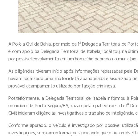
A Polícia Civil da Bahia, por meio da 1ª Delegacia Territorial de P
e com apoio da Delegacia Territorial de Itabela, localizou, na últi
por possível envolvimento em um homicídio ocorrido no município 
As diligências tiveram início após informações repassadas pela Del
haviam localizado uma motocicleta abandonada e visualizado u
provável acampamento utilizado por facção criminosa.
Posteriormente, a Delegacia Territorial de Itabela informou à Polí
município de Porto Seguro/BA, razão pela qual equipes da 1ª Del
Civil) iniciaram diligências investigativas e trabalho de inteligênci
Conforme apurado, o veículo é investigado por possível utiliza
investigações, surgiram informações indicando que o automóvel teri