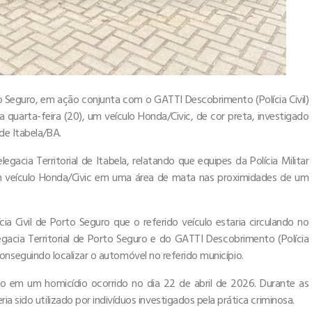
orto Seguro, em ação conjunta com o GATTI Descobrimento (Polícia Civil)
ma quarta-feira (20), um veículo Honda/Civic, de cor preta, investigado
de Itabela/BA.
egacia Territorial de Itabela, relatando que equipes da Polícia Militar
m veículo Honda/Civic em uma área de mata nas proximidades de um
cia Civil de Porto Seguro que o referido veículo estaria circulando no
egacia Territorial de Porto Seguro e do GATTI Descobrimento (Polícia
a, conseguindo localizar o automóvel no referido município.
ção em um homicídio ocorrido no dia 22 de abril de 2026. Durante as
a sido utilizado por indivíduos investigados pela prática criminosa.