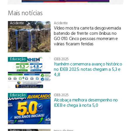
Mais notícias
Acidente
Acidente
Vídeo mostra carreta desgovernada
batendo de frente com ônibus no
GO 010. Cinco pessoas morreram e
várias ficaram feridas
Educação
IDEB 2025
Itanhém comemora avanço histórico
no IDEB 2025: notas chegam a 5,3 e
4,8
Educação
IDEB 2025
Alcobaça melhora desempenho no
IDEB e chega à nota 5,0
Polícia
troca de tiros