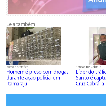
Leia também
preso por tráfico
Santa Cruz Cabrália
Homem é preso com drogas
Líder do tráfi
durante ação policial em
Santo é capt
Itamaraju
Cruz Cabrália