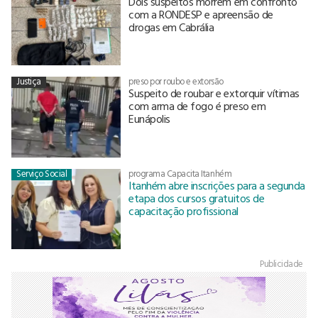
Dois suspeitos morrem em confronto
com a RONDESP e apreensão de
drogas em Cabrália
Justiça
preso por roubo e extorsão
Suspeito de roubar e extorquir vítimas
com arma de fogo é preso em
Eunápolis
Serviço Social
programa Capacita Itanhém
Itanhém abre inscrições para a segunda
etapa dos cursos gratuitos de
capacitação profissional
Publicidade