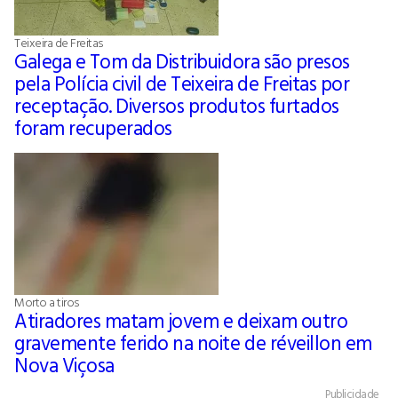
Teixeira de Freitas
Galega e Tom da Distribuidora são presos
pela Polícia civil de Teixeira de Freitas por
receptação. Diversos produtos furtados
foram recuperados
Morto a tiros
Atiradores matam jovem e deixam outro
gravemente ferido na noite de réveillon em
Nova Viçosa
Publicidade