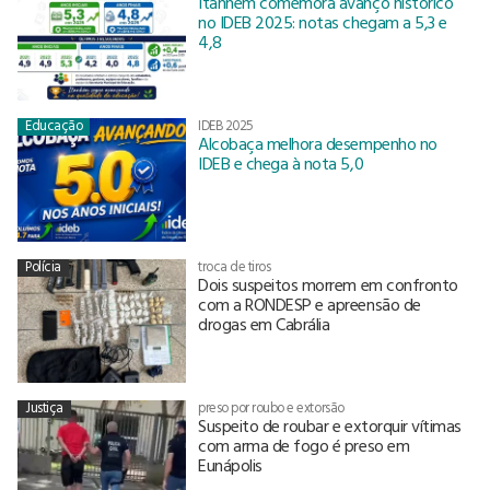
Itanhém comemora avanço histórico
no IDEB 2025: notas chegam a 5,3 e
4,8
Educação
IDEB 2025
Alcobaça melhora desempenho no
IDEB e chega à nota 5,0
Polícia
troca de tiros
Dois suspeitos morrem em confronto
com a RONDESP e apreensão de
drogas em Cabrália
Justiça
preso por roubo e extorsão
Suspeito de roubar e extorquir vítimas
com arma de fogo é preso em
Eunápolis