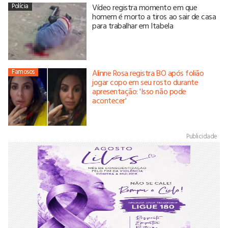
Polícia
Vídeo registra momento em que
homem é morto a tiros ao sair de casa
para trabalhar em Itabela
Famosos
Alinne Rosa registra BO após folião
jogar copo em seu rosto durante
apresentação: 'Isso não pode
acontecer'
Publicidade