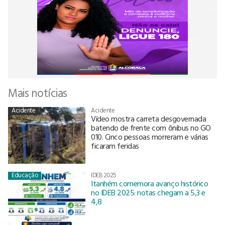
Mais notícias
Acidente
Acidente
Vídeo mostra carreta desgovernada
batendo de frente com ônibus no GO
010. Cinco pessoas morreram e várias
ficaram feridas
Educação
IDEB 2025
Itanhém comemora avanço histórico
no IDEB 2025: notas chegam a 5,3 e
4,8