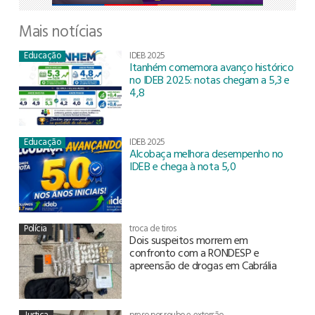
Mais notícias
Educação
IDEB 2025
Itanhém comemora avanço histórico
no IDEB 2025: notas chegam a 5,3 e
4,8
Educação
IDEB 2025
Alcobaça melhora desempenho no
IDEB e chega à nota 5,0
Polícia
troca de tiros
Dois suspeitos morrem em
confronto com a RONDESP e
apreensão de drogas em Cabrália
Justiça
preso por roubo e extorsão