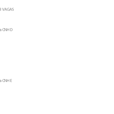
 03 VAGAS
ra CNH D
ra CNH E