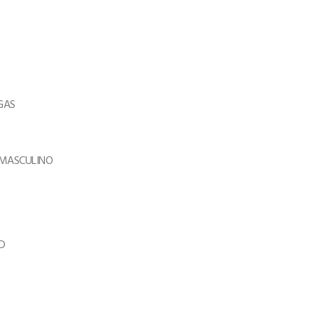
AGAS
a MASCULINO
 D