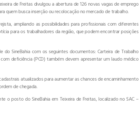
ixeira de Freitas divulgou a abertura de 126 novas vagas de emprego
 para quem busca inserção ou recolocação no mercado de trabalho.
ista, ampliando as possibilidades para profissionais com diferentes
notícia para os trabalhadores da região, que podem encontrar posições
de do SineBahia com os seguintes documentos: Carteira de Trabalho
soas com deficiência (PCD) também devem apresentar um laudo médico
 cadastrais atualizados para aumentar as chances de encaminhamento
r ordem de chegada.
e o posto do SineBahia em Teixeira de Freitas, localizado no SAC –