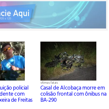
vítimas fatais
ição policial
Casal de Alcobaça morre em
idente com
colisão frontal com ônibus na
eira de Freitas
BA-290