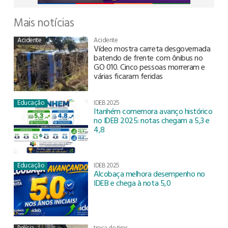
Mais notícias
Acidente
Acidente
Vídeo mostra carreta desgovernada
batendo de frente com ônibus no
GO 010. Cinco pessoas morreram e
várias ficaram feridas
Educação
IDEB 2025
Itanhém comemora avanço histórico
no IDEB 2025: notas chegam a 5,3 e
4,8
Educação
IDEB 2025
Alcobaça melhora desempenho no
IDEB e chega à nota 5,0
Polícia
troca de tiros