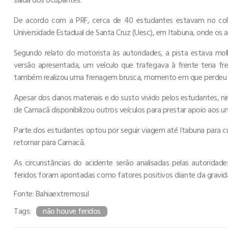
De acordo com a PRF, cerca de 40 estudantes estavam no co
Universidade Estadual de Santa Cruz (Uesc), em Itabuna, onde os
Segundo relato do motorista às autoridades, a pista estava mo
versão apresentada, um veículo que trafegava à frente teria fr
também realizou uma frenagem brusca, momento em que perdeu o c
Apesar dos danos materiais e do susto vivido pelos estudantes, n
de Camacã disponibilizou outros veículos para prestar apoio aos uni
Parte dos estudantes optou por seguir viagem até Itabuna para 
retornar para Camacã.
As circunstâncias do acidente serão analisadas pelas autorida
feridos foram apontadas como fatores positivos diante da gravid
Fonte: Bahiaextremosul
Tags:
não houve feridos