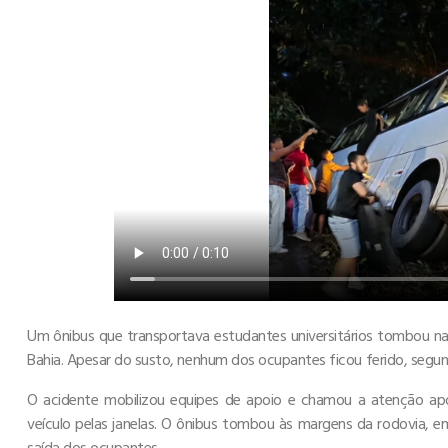
Um ônibus que transportava estudantes universitários tombou na n
Bahia. Apesar do susto, nenhum dos ocupantes ficou ferido, segund
O acidente mobilizou equipes de apoio e chamou a atenção ap
veículo pelas janelas. O ônibus tombou às margens da rodovia, e
saída dos ocupantes.