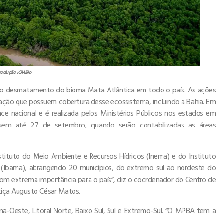
rodução ICMBio
ao desmatamento do bioma Mata Atlântica em todo o país. As ações
ação que possuem cobertura desse ecossistema, incluindo a Bahia. Em
e nacional e é realizada pelos Ministérios Públicos nos estados em
eguem até 27 de setembro, quando serão contabilizadas as áreas
stituto do Meio Ambiente e Recursos Hídricos (Inema) e do Instituto
s (Ibama), abrangendo 20 municípios, do extremo sul ao nordeste do
com extrema importância para o país”, diz o coordenador do Centro de
tiça Augusto César Matos.
na-Oeste, Litoral Norte, Baixo Sul, Sul e Extremo-Sul. “O MPBA tem a