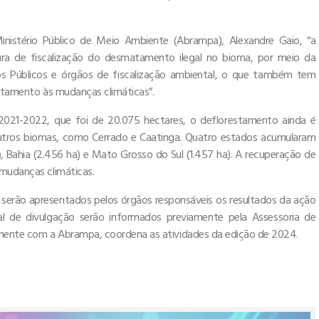
inistério Público de Meio Ambiente (Abrampa), Alexandre Gaio, “a
ra de fiscalização do desmatamento ilegal no bioma, por meio da
rios Públicos e órgãos de fiscalização ambiental, o que também tem
rentamento às mudanças climáticas”.
021-2022, que foi de 20.075 hectares, o deflorestamento ainda é
outros biomas, como Cerrado e Caatinga. Quatro estados acumularam
), Bahia (2.456 ha) e Mato Grosso do Sul (1.457 ha). A recuperação de
 mudanças climáticas.
, serão apresentados pelos órgãos responsáveis os resultados da ação
al de divulgação serão informados previamente pela Assessoria de
amente com a Abrampa, coordena as atividades da edição de 2024.