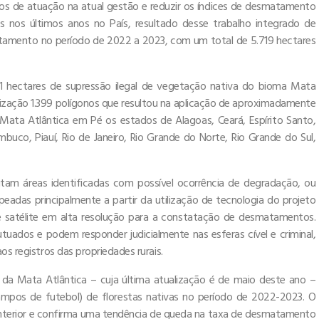
rios de atuação na atual gestão e reduzir os índices de desmatamento
s nos últimos anos no País, resultado desse trabalho integrado de
atamento no período de 2022 a 2023, com um total de 5.719 hectares
31 hectares de supressão ilegal de vegetação nativa do bioma Mata
alização 1.399 polígonos que resultou na aplicação de aproximadamente
ata Atlântica em Pé os estados de Alagoas, Ceará, Espírito Santo,
buco, Piauí, Rio de Janeiro, Rio Grande do Norte, Rio Grande do Sul,
sitam áreas identificadas com possível ocorrência de degradação, ou
peadas principalmente a partir da utilização de tecnologia do projeto
satélite em alta resolução para a constatação de desmatamentos.
tuados e podem responder judicialmente nas esferas cível e criminal,
os registros das propriedades rurais.
a Mata Atlântica – cuja última atualização é de maio deste ano –
ampos de futebol) de florestas nativas no período de 2022-2023. O
nterior e confirma uma tendência de queda na taxa de desmatamento