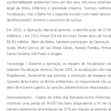
sustentabilidade ambiental como um dos seus três eixos prioritá
ilegal da Mata Atlântica é prioridade máxima. Tivemos melhora
fiscalização, mas a Bahia foi o segundo estado com maior desm
desflorestados", informa o promotor de Justiça.
Em 2023, a Operação Nacional permitiu a identificação de 17.9
Atlântica – em 2022 foram 11,9 mil. Ao todo, foram alvos de fisc
R$ 82 milhões. Além da Bahia, também participam da Operação M
Goiás, Mato Grosso do Sul, Minas Gerais, Paraná, Paraíba, Pernam
Santa Catarina, São Paulo e Sergipe.
Tecnologia – Durante a operação, as equipes de fiscalização vi
realizam fiscalização remota. Desde 2019, as localizações são ma
MapBiomas, ferramenta que permite a obtenção de imagens de 
Quando detectados os ilícitos ambientais, os responsáveis são au
além de estarem sujeitos às sanções administrativas relacionadas a
Desmatamento – Dados do Atlas dos Remanescentes Florestais d
mostram uma perda de 14.697 hectares (equivalente a 14 mil c
número representa uma redução de 27% em relação ao período a