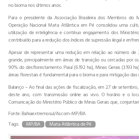
no bioma nos últimos anos.
Para o presidente da Associação Brasileira dos Membros do M
Operação Nacional Mata Atlântica em Pé consolidou uma cultu
utilização de inteligência e contínuo engajamento dos Ministé
contribuído para a redução dos índices de supressão ilegal e enf
Apesar de representar uma redução em relação ao número de 2
grande, principalmente em áreas de transição ou cercadas por 
90% do desflorestamento: Piauí (6.192 ha), Minas Gerais (3.193 ha
áreas florestais é fundamental para o bioma e para mitigação das
Balanço – Ao final das ações de fiscalização, em 27 de setembro
deste ano, com transmissão online ao vivo. O horário e o loc
Comunicação do Ministério Público de Minas Gerais que, conjunt
Fonte: Bahiaextremosul/Ascom-MP/BA
Tags:
MP/BA
Mata Atlântica de Pé