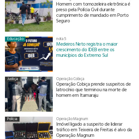
Homem com tornozeleira eletrônica é
preso pela Polícia Civil durante
cumprimento de mandado em Porto
Seguro
Educação
nota 5
Medeiros Neto registra o maior
crescimento do IDEB entre os
municípios do Extremo Sul
Justiça
Operação Cobiça
Operação Cobiça prende suspeitos de
latrocínio que terminou na morte de
homem em Itamaraju
Polícia
Operação Magnum
Imóvel ligado a suspeito de liderar
tráfico em Teixeira de Freitas é alvo da
Operação Magnum