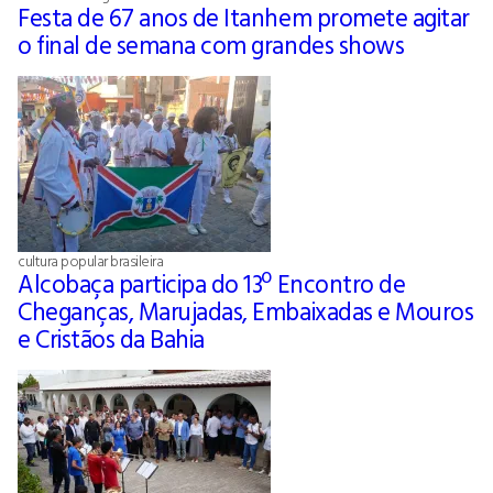
Festa de 67 anos de Itanhem promete agitar
o final de semana com grandes shows
cultura popular brasileira
Alcobaça participa do 13º Encontro de
Cheganças, Marujadas, Embaixadas e Mouros
e Cristãos da Bahia