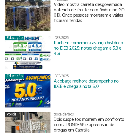
Vídeo mostra carreta desgovernada
batendo de frente com ônibus no GO
010. Cinco pessoas morreram e várias
ficaram feridas
Educação
IDEB 2025
Itanhém comemora avanço histórico
no IDEB 2025: notas chegam a 5,3 e
4,8
Educação
IDEB 2025
Alcobaça melhora desempenho no
IDEB e chega à nota 5,0
Polícia
troca de tiros
Dois suspeitos morrem em confronto
com a RONDESP e apreensão de
drogas em Cabrália