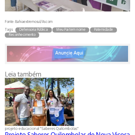
Fonte: Bahiaextremosul/Ascom
Tags:
Defensoria Pública
Meu Pai tem nome
Paternidade
Reconhecimento
Leia também
projeto educacional "Saberes Quilombolas"
Projeto Saberes Quilombolas de Nova Viçosa