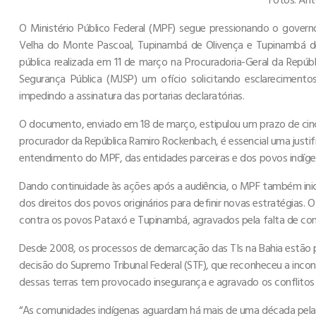
O Ministério Público Federal (MPF) segue pressionando o governo 
Velha do Monte Pascoal, Tupinambá de Olivença e Tupinambá de 
pública realizada em 11 de março na Procuradoria-Geral da Repúbl
Segurança Pública (MJSP) um ofício solicitando esclarecimento
impedindo a assinatura das portarias declaratórias.
O documento, enviado em 18 de março, estipulou um prazo de cinc
procurador da República Ramiro Rockenbach, é essencial uma justi
entendimento do MPF, das entidades parceiras e dos povos indígen
Dando continuidade às ações após a audiência, o MPF também inic
dos direitos dos povos originários para definir novas estratégias. 
contra os povos Pataxó e Tupinambá, agravados pela falta de co
Desde 2008, os processos de demarcação das TIs na Bahia estão par
decisão do Supremo Tribunal Federal (STF), que reconheceu a incon
dessas terras tem provocado insegurança e agravado os conflitos 
“As comunidades indígenas aguardam há mais de uma década pela o