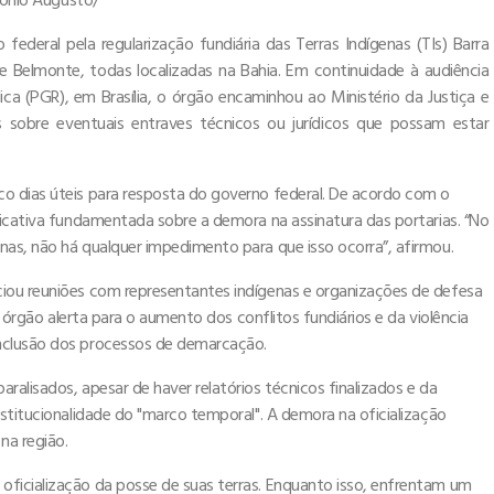
federal pela regularização fundiária das Terras Indígenas (TIs) Barra
Belmonte, todas localizadas na Bahia. Em continuidade à audiência
ica (PGR), em Brasília, o órgão encaminhou ao Ministério da Justiça e
s sobre eventuais entraves técnicos ou jurídicos que possam estar
o dias úteis para resposta do governo federal. De acordo com o
ficativa fundamentada sobre a demora na assinatura das portarias. “No
as, não há qualquer impedimento para que isso ocorra”, afirmou.
iou reuniões com representantes indígenas e organizações de defesa
O órgão alerta para o aumento dos conflitos fundiários e da violência
nclusão dos processos de demarcação.
alisados, apesar de haver relatórios técnicos finalizados e da
stitucionalidade do "marco temporal". A demora na oficialização
na região.
ficialização da posse de suas terras. Enquanto isso, enfrentam um