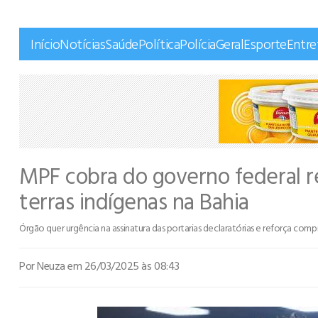
Início
Notícias
Saúde
Política
Polícia
Geral
Esporte
Entr
MPF cobra do governo federal 
terras indígenas na Bahia
Órgão quer urgência na assinatura das portarias declaratórias e reforça co
Por Neuza
em 26/03/2025 às 08:43