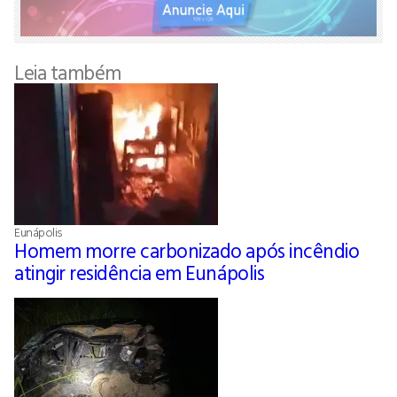
Leia também
Eunápolis
Homem morre carbonizado após incêndio
atingir residência em Eunápolis