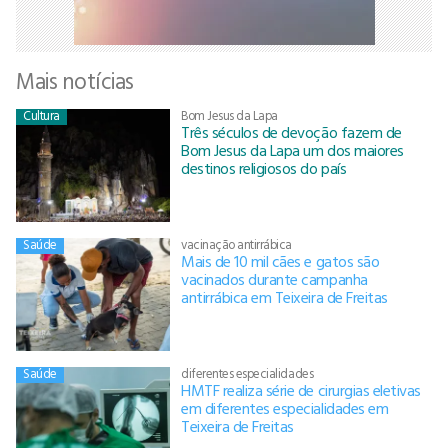
Mais notícias
Cultura
Bom Jesus da Lapa
Três séculos de devoção fazem de
Bom Jesus da Lapa um dos maiores
destinos religiosos do país
Saúde
vacinação antirrábica
Mais de 10 mil cães e gatos são
vacinados durante campanha
antirrábica em Teixeira de Freitas
Saúde
diferentes especialidades
HMTF realiza série de cirurgias eletivas
em diferentes especialidades em
Teixeira de Freitas