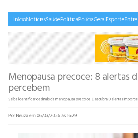
Início
Notícias
Saúde
Política
Polícia
Geral
Esporte
Entr
Menopausa precoce: 8 alertas d
percebem
Saiba identificar os sinais da menopausa precoce. Descubra 8 alertas import
Por Neuza
em 06/03/2026 às 16:29