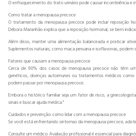
O enfraquecimento do trato urinário pode causar incontinência e i
Como tratar a menopausa precoce
O tratamento da menopausa precoce pode incluir reposição horm
Débora Maranhão explica que a reposição hormonal, se bem indicad
Além disso, manter uma alimentação balanceada e praticar ativi
Suplementos naturais, como maca peruana e isoflavonas, podem s
Fatores que causam a menopausa precoce
Cerca de 90% dos casos de menopausa precoce não têm uma 
genéticos, doenças autoimunes ou tratamentos médicos como q
podem passar por menopausa precoce.
Embora o histórico familiar seja um fator de risco, a ginecologis
sinais e buscar ajuda médica."
Cuidados e prevenção: como lidar com a menopausa precoce
Se você está enfrentando sintomas da menopausa precoce, adote a
Consulte um médico: Avaliação profissional é essencial para diag