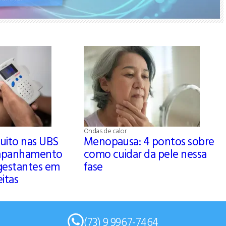
Ondas de calor
tuito nas UBS
Menopausa: 4 pontos sobre
mpanhamento
como cuidar da pele nessa
gestantes em
fase
eitas
(73) 9 9967-7464