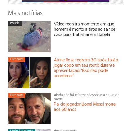
Mais notícias
Polícia
Vídeo registra momento em que
homem é morto a tiros ao sair de
casa para trabalhar em Itabela
Famosos
Alinne Rosa registra BO após folião
jogar copo em seu rosto durante
apresentação: 'Isso não pode
acontecer'
Famosos
Ainda não há informações sobre a causa da
morte
Pai do jogador Lionel Messi morre
aos 68 anos
Meio Ambiente
desmatamento