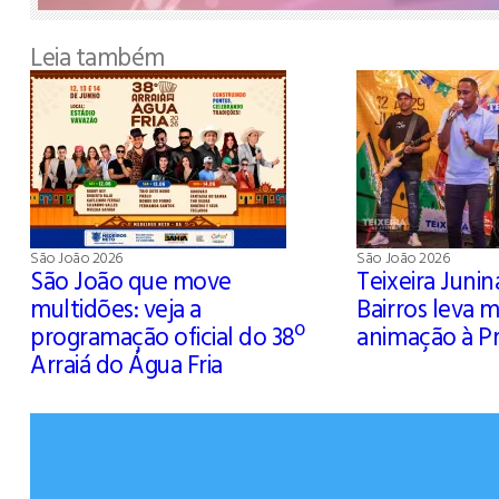
Leia também
São João 2026
São João 2026
São João que move
Teixeira Junin
multidões: veja a
Bairros leva m
programação oficial do 38º
animação à P
Arraiá do Água Fria