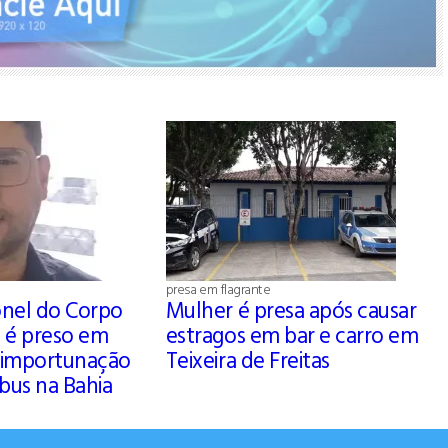
presa em flagrante
nel do Corpo
Mulher é presa após causar
 é preso em
estragos em bar e carro em
r importunação
Teixeira de Freitas
bus na Bahia