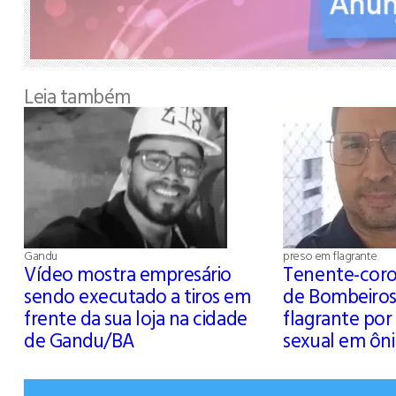
Leia também
Gandu
preso em flagrante
Vídeo mostra empresário
Tenente-coro
sendo executado a tiros em
de Bombeiros
frente da sua loja na cidade
flagrante po
de Gandu/BA
sexual em ôni