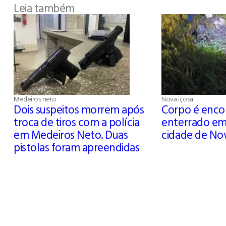
Leia também
Medeiros neto
Nova içosa
Dois suspeitos morrem após
Corpo é enco
troca de tiros com a polícia
enterrado em
em Medeiros Neto. Duas
cidade de No
pistolas foram apreendidas