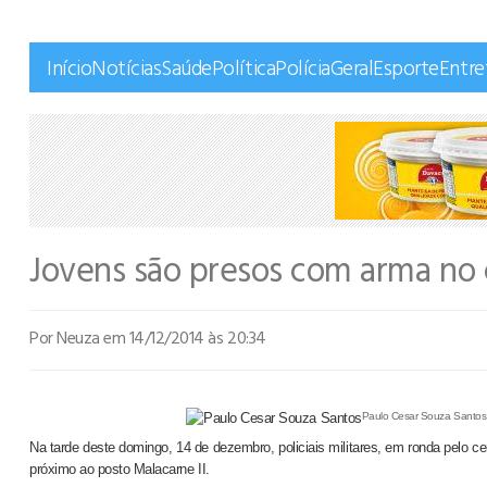
Início
Notícias
Saúde
Política
Polícia
Geral
Esporte
Entr
Jovens são presos com arma no 
Por Neuza
em 14/12/2014 às 20:34
Paulo Cesar Souza Santos
Na tarde deste domingo, 14 de dezembro, policiais militares, em ronda pelo c
próximo ao posto Malacarne II.