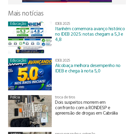
Mais notícias
Educação
IDEB 2025
Itanhém comemora avanço histórico
no IDEB 2025: notas chegam a 5,3 e
4,8
Educação
IDEB 2025
Alcobaça melhora desempenho no
IDEB e chega à nota 5,0
Polícia
troca de tiros
Dois suspeitos morrem em
confronto com a RONDESP e
apreensão de drogas em Cabrália
Justiça
preso por roubo e extorsão