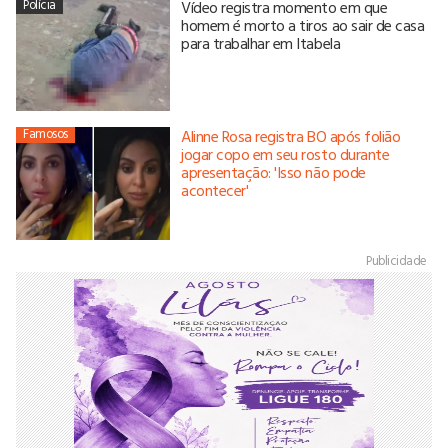
Polícia
Vídeo registra momento em que
homem é morto a tiros ao sair de casa
para trabalhar em Itabela
Famosos
Alinne Rosa registra BO após folião
jogar copo em seu rosto durante
apresentação: 'Isso não pode
acontecer'
Publicidade