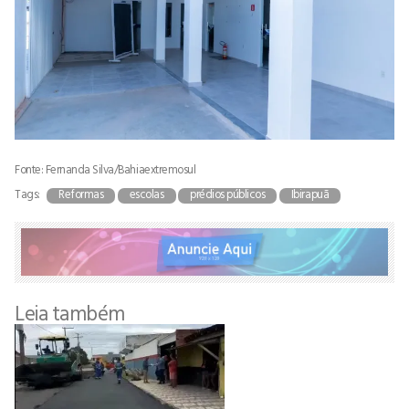
Fonte: Fernanda Silva/Bahiaextremosul
Tags:
Reformas
escolas
prédios públicos
Ibirapuã
Leia também