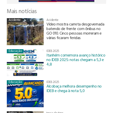
Mais notícias
Acidente
Acidente
Vídeo mostra carreta desgovernada
batendo de frente com ônibus no
GO 010. Cinco pessoas morreram e
várias ficaram feridas
Educação
IDEB 2025
Itanhém comemora avanço histórico
no IDEB 2025: notas chegam a 5,3 e
4,8
Educação
IDEB 2025
Alcobaça melhora desempenho no
IDEB e chega à nota 5,0
Polícia
troca de tiros