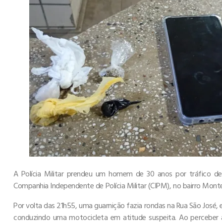
A Polícia Militar prendeu um homem de 30 anos por tráfico de
Companhia Independente de Polícia Militar (CIPM), no bairro Monte 
Por volta das 21h55, uma guarnição fazia rondas na Rua São Jos
conduzindo uma motocicleta em atitude suspeita. Ao perceber 