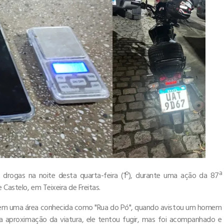
 drogas na noite desta quarta-feira (1º), durante uma ação da 87ª
Castelo, em Teixeira de Freitas.
é, em uma área conhecida como "Rua do Pó", quando avistou um homem
a aproximação da viatura, ele tentou fugir, mas foi acompanhado e