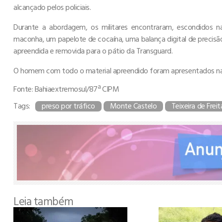
alcançado pelos policiais.
Durante a abordagem, os militares encontraram, escondidos 
maconha, um papelote de cocaína, uma balança digital de precisã
apreendida e removida para o pátio da Transguard.
O homem com todo o material apreendido foram apresentados na De
Fonte: Bahiaextremosul/87ª CIPM
Tags:
preso por tráfico
Monte Castelo
Teixeira de Freit
Leia também