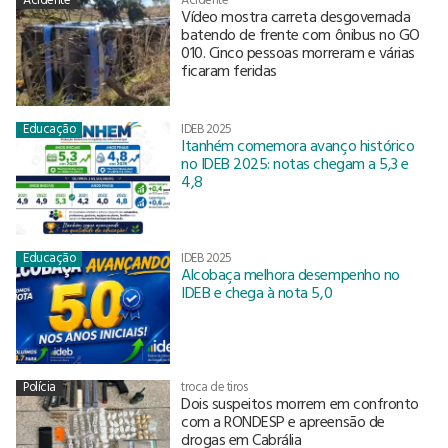
Vídeo mostra carreta desgovernada
batendo de frente com ônibus no GO
010. Cinco pessoas morreram e várias
ficaram feridas
Educação
IDEB 2025
Itanhém comemora avanço histórico
no IDEB 2025: notas chegam a 5,3 e
4,8
Educação
IDEB 2025
Alcobaça melhora desempenho no
IDEB e chega à nota 5,0
Polícia
troca de tiros
Dois suspeitos morrem em confronto
com a RONDESP e apreensão de
drogas em Cabrália