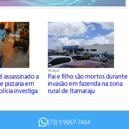
Ataque
 assassinado a
Pai e filho são mortos durante
e pizzaria em
invasão em fazenda na zona
olícia investiga
rural de Itamaraju
(73) 9 9967-7464