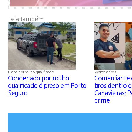
Leia também
Preso por roubo qualificado
Morto a tiros
Condenado por roubo
Comerciante é
qualificado é preso em Porto
tiros dentro d
Seguro
Canavieiras; P
crime