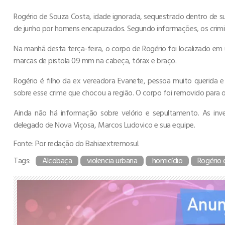
Rogério de Souza Costa, idade ignorada, sequestrado dentro de s
de junho por homens encapuzados. Segundo informações, os crimino
Na manhã desta terça-feira, o corpo de Rogério foi localizado e
marcas de pistola 09 mm na cabeça, tórax e braço.
Rogério é filho da ex vereadora Evanete, pessoa muito querida e
sobre esse crime que chocou a região. O corpo foi removido para o
Ainda não há informação sobre velório e sepultamento. As inv
delegado de Nova Viçosa, Marcos Ludovico e sua equipe.
Fonte: Por redação do Bahiaextremosul.
Tags:
Alcobaça
violencia urbana
homicídio
Rogério 