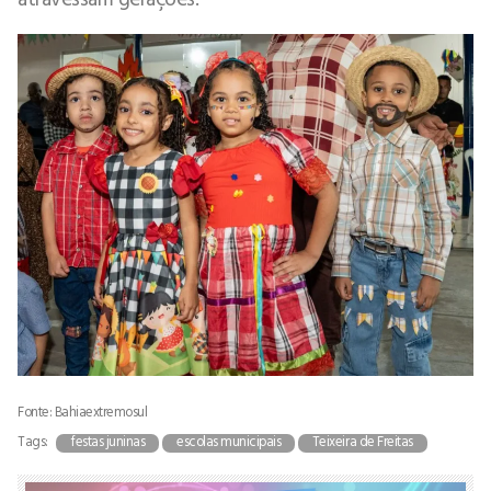
Fonte: Bahiaextremosul
Tags:
festas juninas
escolas municipais
Teixeira de Freitas