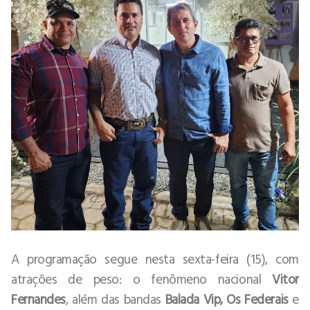
A programação segue nesta sexta-feira (15), com
atrações de peso: o fenômeno nacional
Vitor
Fernandes
, além das bandas
Balada Vip, Os Federais
e