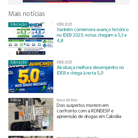
Mais notícias
Educação
IDEB 2025
Itanhém comemora avanço histórico
no IDEB 2025: notas chegam a 5,3 e
4,8
Educação
IDEB 2025
Alcobaça melhora desempenho no
IDEB e chega à nota 5,0
Polícia
troca de tiros
Dois suspeitos morrem em
confronto com a RONDESP e
apreensão de drogas em Cabrália
Justiça
preso por roubo e extorsão