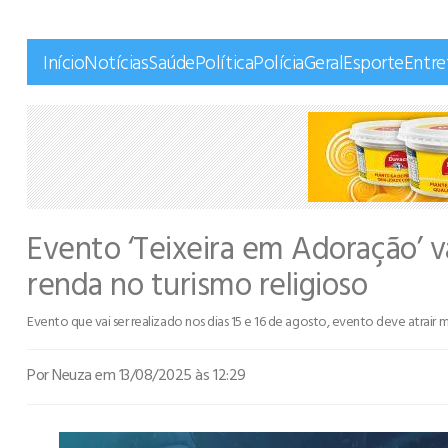
Início
Notícias
Saúde
Política
Polícia
Geral
Esporte
Entr
Evento ‘Teixeira em Adoração’ v
renda no turismo religioso
Evento que vai ser realizado nos dias 15 e 16 de agosto, evento deve atrair m
Por Neuza
em 13/08/2025 às 12:29