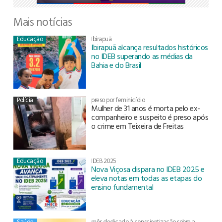
Mais notícias
Educação
Ibirapuã
Ibirapuã alcança resultados históricos
no IDEB superando as médias da
Bahia e do Brasil
Polícia
preso por feminicídio
Mulher de 31 anos é morta pelo ex-
companheiro e suspeito é preso após
o crime em Teixeira de Freitas
Educação
IDEB 2025
Nova Viçosa dispara no IDEB 2025 e
eleva notas em todas as etapas do
ensino fundamental
Saúde
mês dedicado à conscientização sobre a