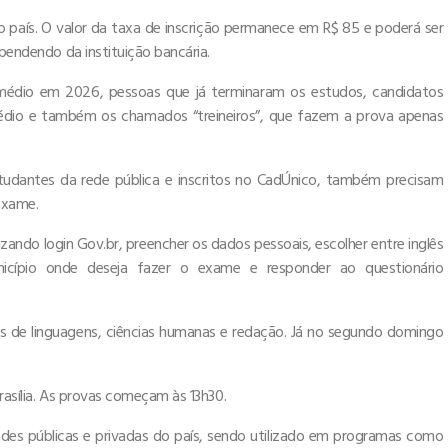
 país. O valor da taxa de inscrição permanece em R$ 85 e poderá ser
ependendo da instituição bancária.
 médio em 2026, pessoas que já terminaram os estudos, candidatos
médio e também os chamados “treineiros”, que fazem a prova apenas
tudantes da rede pública e inscritos no CadÚnico, também precisam
 exame.
lizando login Gov.br, preencher os dados pessoais, escolher entre inglês
nicípio onde deseja fazer o exame e responder ao questionário
es de linguagens, ciências humanas e redação. Já no segundo domingo
rasília. As provas começam às 13h30.
ades públicas e privadas do país, sendo utilizado em programas como